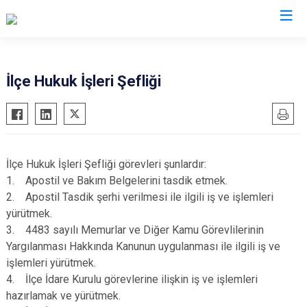
Sinop
İlçe Hukuk İşleri Şefliği
Ayancık
Boyabat
Dikmen
İlçe Hukuk İşleri Şefliği görevleri şunlardır:
Durağan
1. Apostil ve Bakım Belgelerini tasdik etmek.
Erfelek
2. Apostil Tasdik şerhi verilmesi ile ilgili iş ve işlemleri
yürütmek.
Gerze
3. 4483 sayılı Memurlar ve Diğer Kamu Görevlilerinin
Saraydüzü
Yargılanması Hakkında Kanunun uygulanması ile ilgili iş ve
Türkeli
işlemleri yürütmek.
4. İlçe İdare Kurulu görevlerine ilişkin iş ve işlemleri
hazırlamak ve yürütmek.