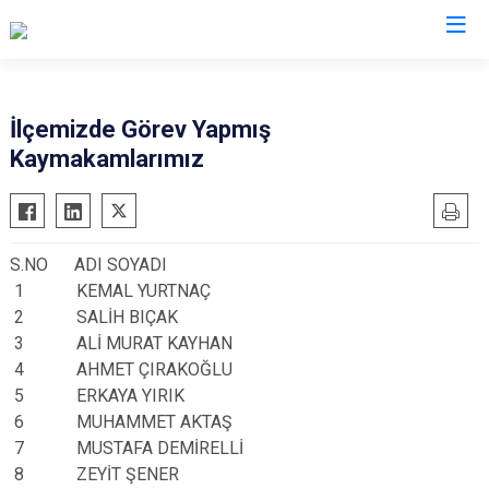
Sinop
İlçemizde Görev Yapmış
Kaymakamlarımız
Ayancık
Boyabat
Dikmen
S.NO ADI SOYADI
Durağan
1 KEMAL YURTNAÇ
Erfelek
2 SALİH BIÇAK
Gerze
3 ALİ MURAT KAYHAN
4 AHMET ÇIRAKOĞLU
Saraydüzü
5 ERKAYA YIRIK
Türkeli
6 MUHAMMET AKTAŞ
7 MUSTAFA DEMİRELLİ
8 ZEYİT ŞENER