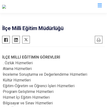
Sinop
İlçe Milli Eğitim Müdürlüğü
Ayancık
Boyabat
Dikmen
İLÇE MİLLİ EĞİTİMİN GÖREVLERİ
Durağan
. Özlük Hizmetleri
Erfelek
·Atama Hizmetleri
·İnceleme Soruşturma ve Değerlendirme Hizmetleri
Gerze
·Kültür Hizmetleri
Saraydüzü
·Eğitim-Öğretim ve Öğrenci İşleri Hizmetleri
Türkeli
·Program Geliştirme Hizmetleri
·Hizmet İçi Eğitim Hizmetleri
·Bilgisayar ve Sınav Hizmetleri