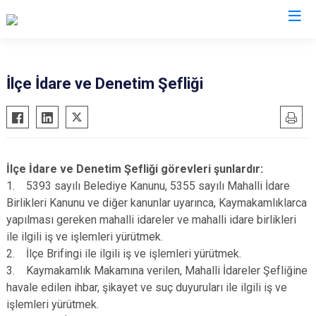
Sinop
İlçe İdare ve Denetim Şefliği
Ayancık
Boyabat
Dikmen
İlçe İdare ve Denetim Şefliği görevleri şunlardır:
Durağan
1. 5393 sayılı Belediye Kanunu, 5355 sayılı Mahalli İdare
Erfelek
Birlikleri Kanunu ve diğer kanunlar uyarınca, Kaymakamlıklarca
yapılması gereken mahalli idareler ve mahalli idare birlikleri
Gerze
ile ilgili iş ve işlemleri yürütmek.
Saraydüzü
2. İlçe Brifingi ile ilgili iş ve işlemleri yürütmek.
Türkeli
3. Kaymakamlık Makamına verilen, Mahalli İdareler Şefliğine
havale edilen ihbar, şikayet ve suç duyuruları ile ilgili iş ve
işlemleri yürütmek.